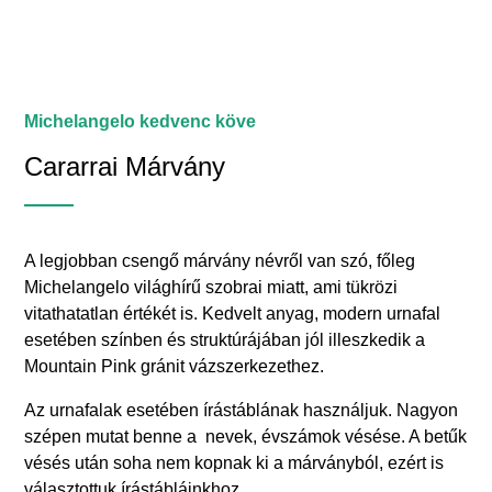
Michelangelo kedvenc köve
Cararrai Márvány
A legjobban csengő márvány névről van szó, főleg
Michelangelo világhírű szobrai miatt, ami tükrözi
vitathatatlan értékét is. Kedvelt anyag, modern urnafal
esetében színben és struktúrájában jól illeszkedik a
Mountain Pink gránit vázszerkezethez.
Az urnafalak esetében írástáblának használjuk. Nagyon
szépen mutat benne a nevek, évszámok vésése. A betűk
vésés után soha nem kopnak ki a márványból, ezért is
választottuk írástábláinkhoz.