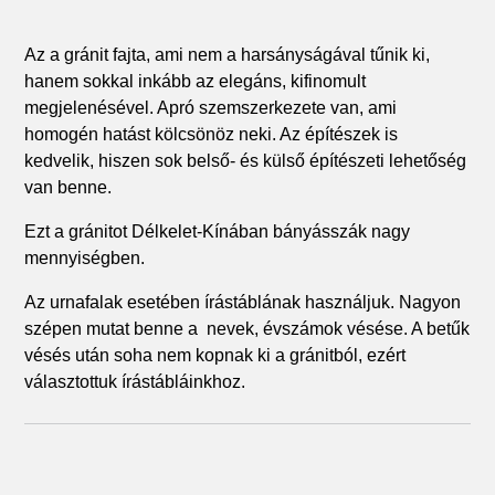
Az a gránit fajta, ami nem a harsányságával tűnik ki,
hanem sokkal inkább az elegáns, kifinomult
megjelenésével. Apró szemszerkezete van, ami
homogén hatást kölcsönöz neki. Az építészek is
kedvelik, hiszen sok belső- és külső építészeti lehetőség
van benne.
Ezt a gránitot Délkelet-Kínában bányásszák nagy
mennyiségben.
Az urnafalak esetében írástáblának használjuk. Nagyon
szépen mutat benne a nevek, évszámok vésése. A betűk
vésés után soha nem kopnak ki a gránitból, ezért
választottuk írástábláinkhoz.