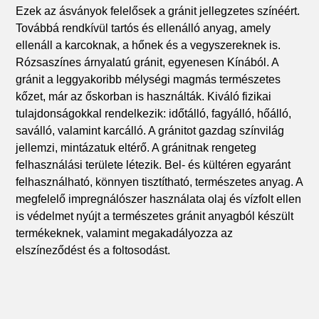
Ezek az ásványok felelősek a gránit jellegzetes színéért.
Továbbá rendkívül tartós és ellenálló anyag, amely
ellenáll a karcoknak, a hőnek és a vegyszereknek is.
Rózsaszínes árnyalatú gránit, egyenesen Kínából. A
gránit a leggyakoribb mélységi magmás természetes
kőzet, már az őskorban is használták. Kiváló fizikai
tulajdonságokkal rendelkezik: időtálló, fagyálló, hőálló,
saválló, valamint karcálló. A gránitot gazdag színvilág
jellemzi, mintázatuk eltérő. A gránitnak rengeteg
felhasználási területe létezik. Bel- és kültéren egyaránt
felhasználható, könnyen tisztítható, természetes anyag. A
megfelelő impregnálószer használata olaj és vízfolt ellen
is védelmet nyújt a természetes gránit anyagból készült
termékeknek, valamint megakadályozza az
elszíneződést és a foltosodást.