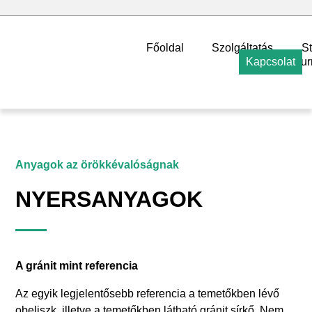
Főoldal
Szolgáltatás
S
Kapcsolat
ur
Anyagok az örökkévalóságnak
NYERSANYAGOK
A gránit mint referencia
Az egyik legjelentősebb referencia a temetőkben lévő
obeliszk, illetve a temetőkben látható gránit sírkő. Nem