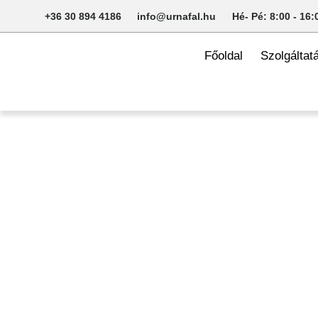
+36 30 894 4186
info@urnafal.hu
Hé- Pé: 8:00 - 16:
Főoldal
Szolgáltat