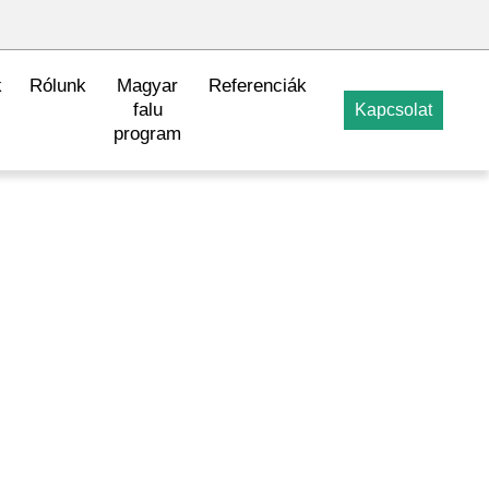
k
Rólunk
Magyar
Referenciák
falu
Kapcsolat
program