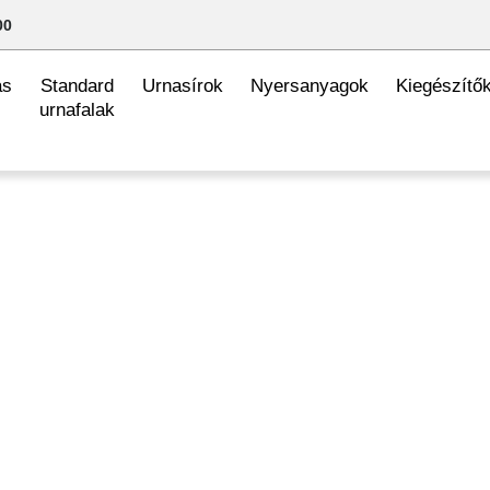
00
ás
Standard
Urnasírok
Nyersanyagok
Kiegészítő
urnafalak