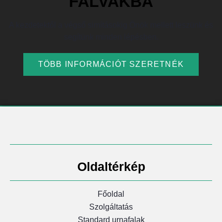
FALVAKBA
A kezdetektől a végső simításokig Önök mellett leszünk és
segítünk minden lépésben.
TÖBB INFORMÁCIÓT SZERETNÉK
Oldaltérkép
Főoldal
Szolgáltatás
Standard urnafalak