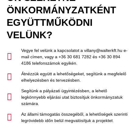
ÖNKORMÁNYZATKÉNT
EGYÜTTMŰKÖDNI
VELÜNK?
Vegye fel velünk a kapcsolatot a villany@walterkft.hu e-
mail címen, vagy a +36 30 681 7282 és +36 30 894
4186 telefonszámok egyikén.
Átnézzük együtt a lehetőségeket, segítünk a megfelelő
elhelyezésben és tervezésben.
Segítünk a pályázati ügyintézésben, a lehető
legkönnyebb eljárási utat biztosítjuk önkormányzatuk
számára.
Az állami támogatás összegéből, a lehetőségek szerinti
legrövidebb időn belül megvalósítjuk a projektet.