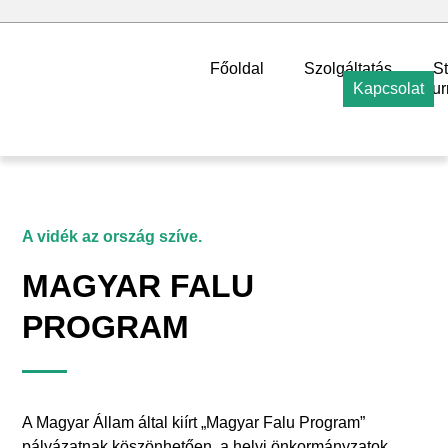
Főoldal
Szolgáltatás
S
Kapcsolat
ur
A vidék az ország szíve.
MAGYAR FALU
PROGRAM
A Magyar Állam által kiírt „Magyar Falu Program”
pályázatnak köszönhetően, a helyi önkormányzatok