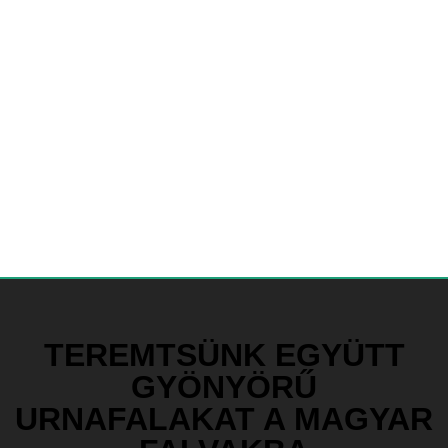
TEREMTSÜNK EGYÜTT
GYÖNYÖRŰ
URNAFALAKAT A MAGYAR